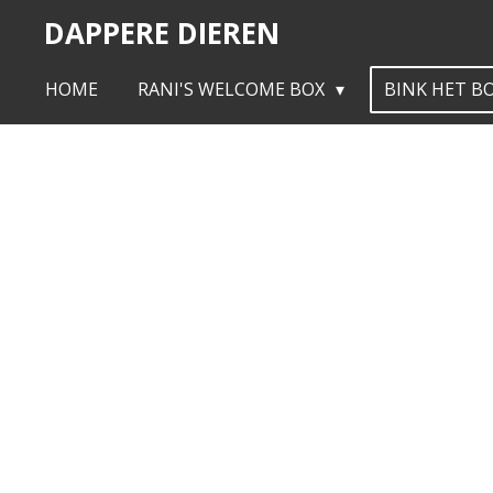
DAPPERE DIEREN
Ga
direct
naar
HOME
RANI'S WELCOME BOX
BINK HET B
de
hoofdinhoud