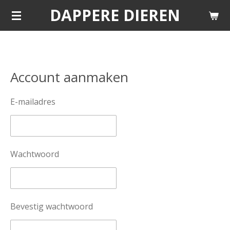
DAPPERE DIEREN
Ga
direct
naar
de
hoofdinhoud
Account aanmaken
E-mailadres
Wachtwoord
Bevestig wachtwoord