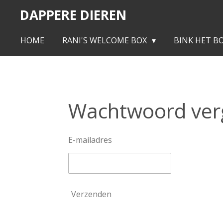
DAPPERE DIEREN
Ga
direct
naar
HOME
RANI'S WELCOME BOX
BINK HET B
de
hoofdinhoud
Wachtwoord ver
E-mailadres
Verzenden