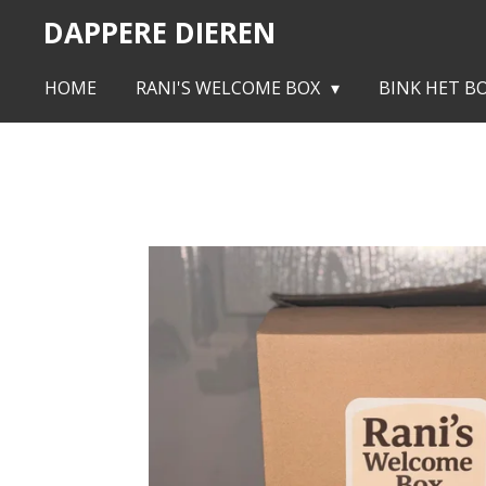
DAPPERE DIEREN
Ga
direct
naar
HOME
RANI'S WELCOME BOX
BINK HET B
de
hoofdinhoud