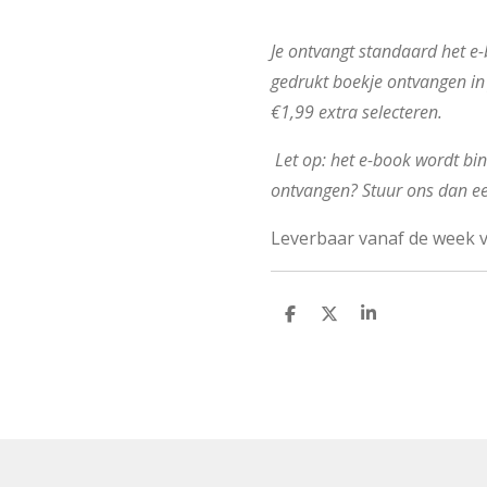
Je ontvangt standaard het e-b
gedrukt boekje ontvangen in
€1,99 extra selecteren.
Let op: het e-book wordt bin
ontvangen? Stuur ons dan ee
Leverbaar vanaf de week 
D
D
S
e
e
h
l
e
a
e
l
r
n
e