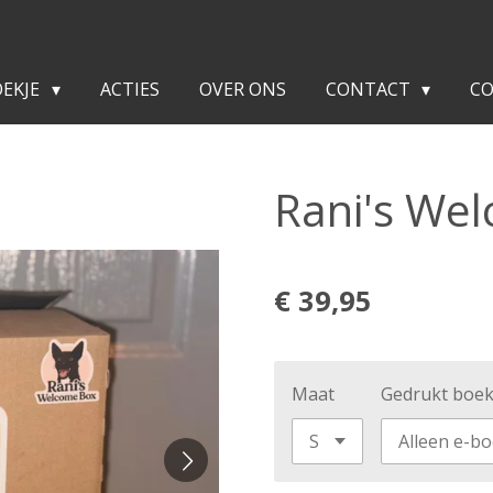
OEKJE
ACTIES
OVER ONS
CONTACT
C
Rani's We
€ 39,95
Maat
Gedrukt boek