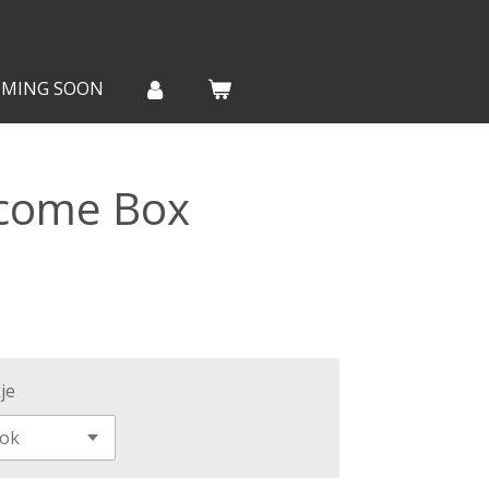
OMING SOON
lcome Box
je