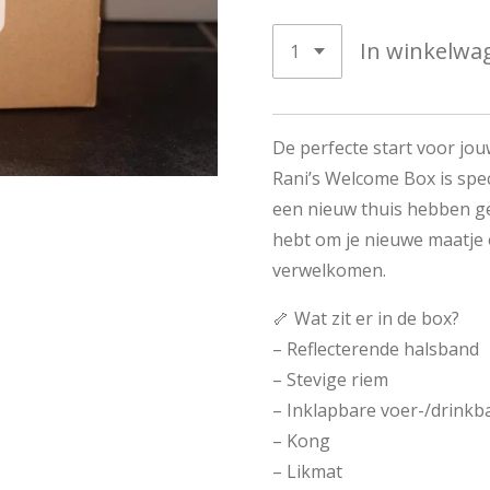
In winkelwa
De perfecte start voor jo
Rani’s Welcome Box is spe
een nieuw thuis hebben ge
hebt om je nieuwe maatje o
verwelkomen.
🦴 Wat zit er in de box?
– Reflecterende halsband
– Stevige riem
– Inklapbare voer-/drinkb
– Kong
– Likmat