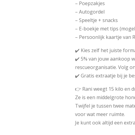
– Poepzakjes
– Autogordel
– Speeltje + snacks
– E-boekje met tips (mogel
– Persoonlijk kaartje van R
✔️ Kies zelf het juiste form
✔️ 5% van jouw aankoop w
rescueorganisatie. Volg on
✔️ Gratis extraatje bij je be
👉 Rani weegt 15 kilo en d
Ze is een middelgrote hond
Twijfel je tussen twee mat
voor wat meer ruimte.
Je kunt ook altijd een extr